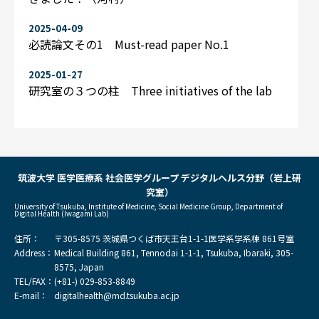
2025-04-09
必読論文その1 Must-read paper No.1
2025-01-27
研究室の３つの柱 Three initiatives of the lab
筑波大学 医学医療系 社会医学グループ デジタルヘルス分野（岩上研
究室）
University of Tsukuba, Institute of Medicine, Social Medicine Group, Department of
Digital Health (Iwagami Lab)
住所：
〒305-8575 茨城県つくば市天王台1-1-1医学系学系棟 861号室
Address：
Medical Building 861, Tennodai 1-1-1, Tsukuba, Ibaraki, 305-
8575, Japan
TEL/FAX：
(+81-) 029-853-8849
E-mail：
digitalhealth@md.tsukuba.ac.jp